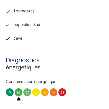
1 garage(s)
exposition Sud
cave
diagnostics
énergétiques
Consommation énergétique
A
B
C
D
E
F
G