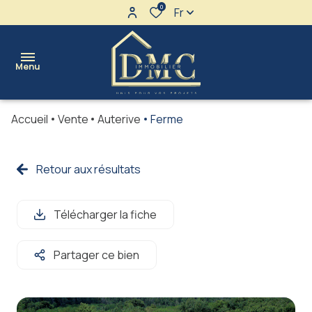
0
Fr
Menu
Accueil
Vente
Auterive
Ferme
l'agence
maisons
Retour aux résultats
Ventes
terrains
Locations
Télécharger la fiche
appartements
immeubles
Partager ce bien
immo
pro