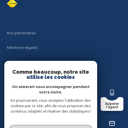
Nos partenaires
Mentions légales
Admin
Comme beaucoup, notre site
Nos honoraires
utilise les cookies
On aimerait vous accompagner pendant
Politique RGPD
votre visite.
En poursuivant, vous acceptez l'utilisation des
Appeler
Cookies
cookies par ce site, afin de vous proposer des
l'agent
contenus adaptés et réaliser des statistiques !
© 2026 | Tous droits réservés