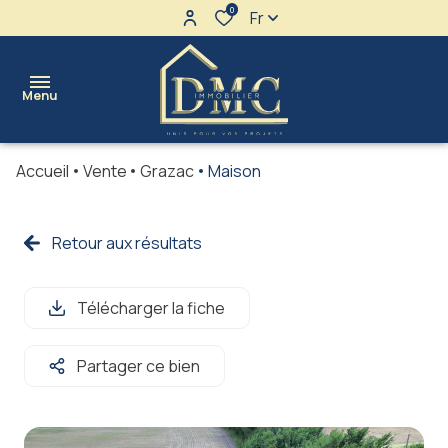
0
Fr
Menu
Accueil
Vente
Grazac
Maison
l'agence
maisons
Retour aux résultats
Ventes
terrains
Locations
Télécharger la fiche
appartements
immeubles
Partager ce bien
immo
pro