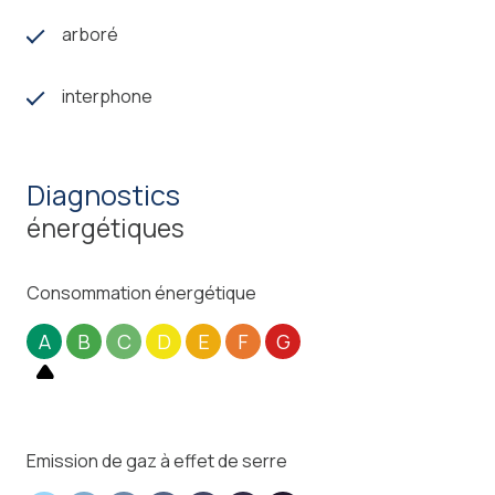
arboré
interphone
diagnostics
énergétiques
Consommation énergétique
A
B
C
D
E
F
G
Emission de gaz à effet de serre