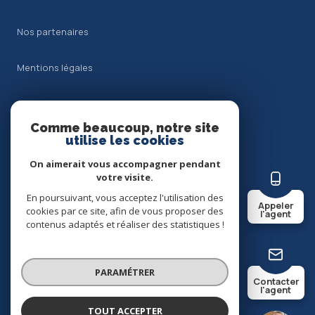
Nos partenaires
Mentions légales
Admin
Comme beaucoup, notre site
Nos honoraires
utilise les cookies
On aimerait vous accompagner pendant
Politique RGPD
votre visite.
En poursuivant, vous acceptez l'utilisation des
Appeler
Cookies
cookies par ce site, afin de vous proposer des
l'agent
contenus adaptés et réaliser des statistiques !
© 2026 | Tous droits réservés
PARAMÉTRER
Contacter
l'agent
Réalisé par
TOUT ACCEPTER