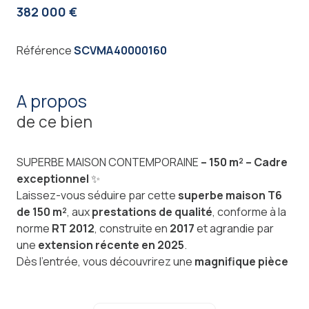
382 000 €
Référence
SCVMA40000160
a propos
de ce bien
SUPERBE MAISON CONTEMPORAINE
– 150 m² – Cadre
exceptionnel
✨
Laissez-vous séduire par cette
superbe maison T6
de 150 m²
, aux
prestations de qualité
, conforme à la
norme
RT 2012
, construite en
2017
et agrandie par
une
extension récente en 2025
.
Dès l’entrée, vous découvrirez une
magnifique pièce
de vie de plus de 50 m²
, lumineuse et conviviale,
idéale pour recevoir famille et amis.