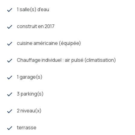
et une vie de village dynamique. Entourée de nature,
1 salle(s) d'eau
elle séduit par son calme et sa qualité de vie. Un lieu
parfait pour conjuguer sérénité et proximité des
commodités.
construit en 2017
Les meilleures opportunités n’attendent pas ! Alors
retrouvez nous, dès maintenant dans notre agence
cuisine américaine (équipée)
DMC Immobilier, et découvrez Tous nos biens avant
leur parution en ligne. A bientôt au 11 voie Trait D’Union
Chauffage individuel : air pulsé (climatisation)
ZA Pompignal 31190 MIREMONT.
Les informations sur les risques auxquels ce bien est
1 garage(s)
exposé sont disponibles sur le site
Géorisques
3 parking(s)
2 niveau(x)
terrasse