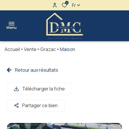
0
Fr
Menu
Accueil
Vente
Grazac
Maison
l'agence
maisons
Retour aux résultats
Ventes
terrains
Locations
Télécharger la fiche
appartements
immeubles
Partager ce bien
immo
pro