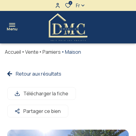
0
Fr
Menu
Accueil
Vente
Pamiers
Maison
l'agence
maisons
Retour aux résultats
Ventes
terrains
Locations
Télécharger la fiche
appartements
immeubles
Partager ce bien
immo
pro