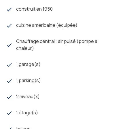
immédiate de toutes les commodités, alliant confort
construit en 1950
moderne, économies d'énergie et environnement
calme.
À visiter sans tarder !
cuisine américaine (équipée)
Les informations sur les risques auxquels ce bien est
Chauffage central : air pulsé (pompe à
exposé sont disponibles sur le site
Géorisques
chaleur)
1 garage(s)
1 parking(s)
2 niveau(x)
1 étage(s)
balcon