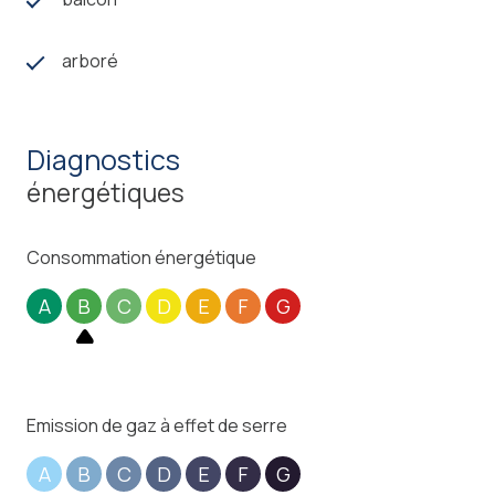
arboré
diagnostics
énergétiques
Consommation énergétique
A
B
C
D
E
F
G
Emission de gaz à effet de serre
A
B
C
D
E
F
G