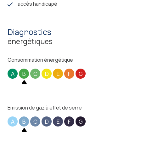
accès handicapé
diagnostics
énergétiques
Consommation énergétique
A
B
C
D
E
F
G
Emission de gaz à effet de serre
A
B
C
D
E
F
G