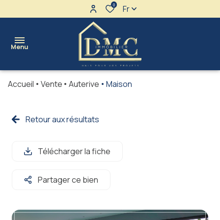
0
Fr
Menu
Accueil
Vente
Auterive
Maison
l'agence
maisons
Retour aux résultats
Ventes
terrains
Locations
Télécharger la fiche
appartements
immeubles
Partager ce bien
immo
pro