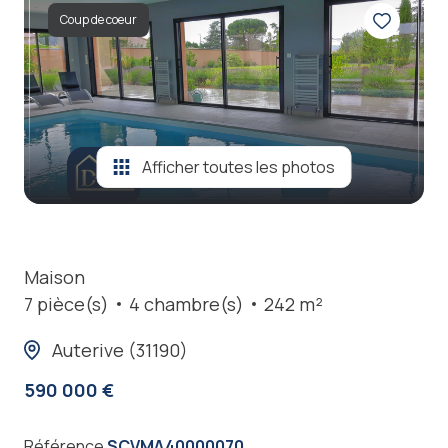
locations
Coup de coeur
estimation
nos
prestations
contact
Afficher toutes les photos
Maison
7 pièce(s)
4 chambre(s)
242 m²
Auterive (31190)
590 000 €
Référence
SCVMA40000070