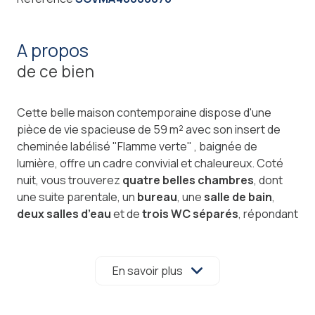
a propos
de ce bien
Cette belle maison contemporaine dispose d'une
pièce de vie spacieuse de 59 m² avec son insert de
cheminée labélisé "Flamme verte" , baignée de
lumière, offre un cadre convivial et chaleureux. Coté
nuit, vous trouverez
quatre belles chambres
, dont
une suite parentale, un
bureau
, une
salle de bain
,
deux salles d’eau
et de
trois WC séparés
, répondant
parfaitement aux besoins d'une famille.
Une
piscine intérieure chauffée de 8x4 m
vous
attend dans une pièce fermé de 76 m² également
En savoir plus
chauffé avec 8 baies vitrées vous permettant de
rester en contact avec la nature, équipé d'une VMC
double flux et d’un déshumidificateur pour un confort