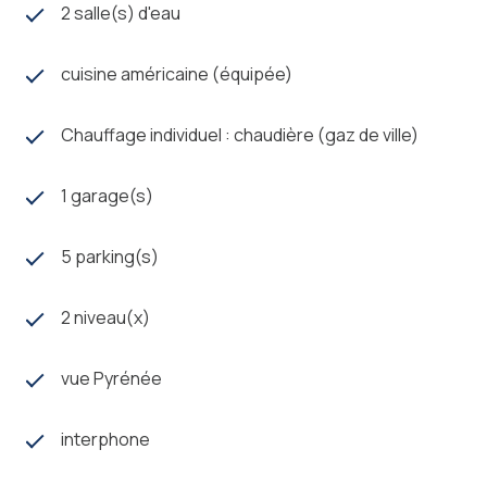
La ville offre une variété de commerces de proximité,
2 salle(s) d'eau
allant des boutiques artisanales aux services
essentiels et bénéficie d'une vie locale conviviale et
cuisine américaine (équipée)
d'infrastructures adaptées au quotidien de ses
habitants (écoles, collège et Lycée).
Chauffage individuel : chaudière (gaz de ville)
Auterive allie ainsi charme de la petite ville et qualité de
vie.
Les meilleures opportunités n’attendent pas ! Alors
1 garage(s)
retrouvez nous, dès maintenant dans notre agence
DMC Immobilier, et découvrez Tous nos biens avant
5 parking(s)
leur parution en ligne. A bientôt au 11 voie Trait D’Union
ZA Pompignal 31190 MIREMONT.
2 niveau(x)
Les informations sur les risques auxquels ce bien est
exposé sont disponibles sur le site
Géorisques
vue Pyrénée
interphone