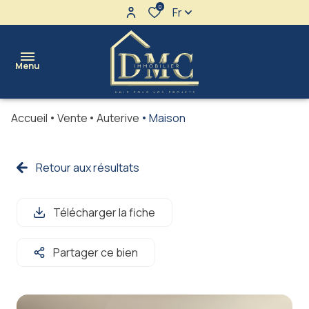
0
Fr
Menu
Accueil
Vente
Auterive
Maison
l'agence
maisons
Retour aux résultats
Ventes
terrains
Locations
Télécharger la fiche
appartements
immeubles
Partager ce bien
immo
pro