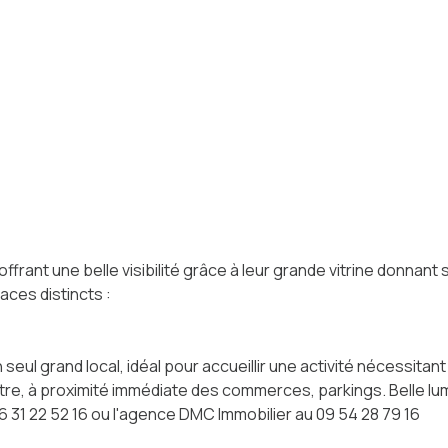
frant une belle visibilité grâce à leur grande vitrine donnant 
ces distincts :
 seul grand local, idéal pour accueillir une activité nécessita
e, à proximité immédiate des commerces, parkings. Belle lumin
31 22 52 16 ou l'agence DMC Immobilier au 09 54 28 79 16