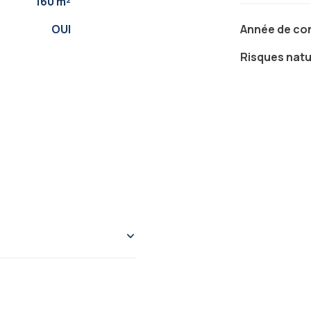
160 m²
OUI
Année de co
Risques nat
119.30 m²
46.91 m²