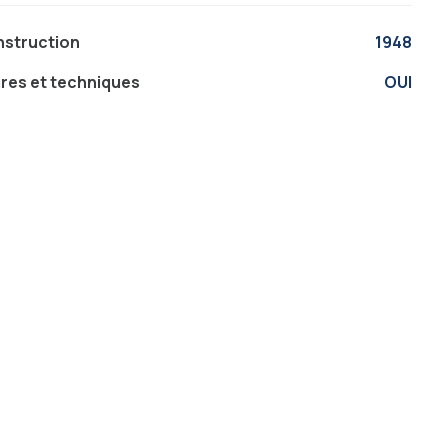
nstruction
1948
ures et techniques
OUI