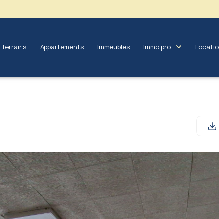
terrains
appartements
immeubles
immo pro
locati