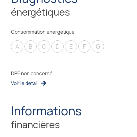
énergétiques
Consommation énergétique
A
B
C
D
E
F
G
DPE non concerné
Voir le détail
informations
financières