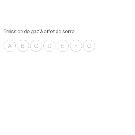
Emission de gaz à effet de serre
A
B
C
D
E
F
G