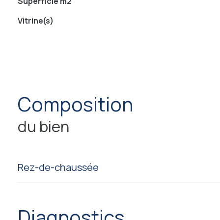
Superficie m2
Vitrine(s)
composition
du bien
Rez-de-chaussée
bureau
diagnostics
salle